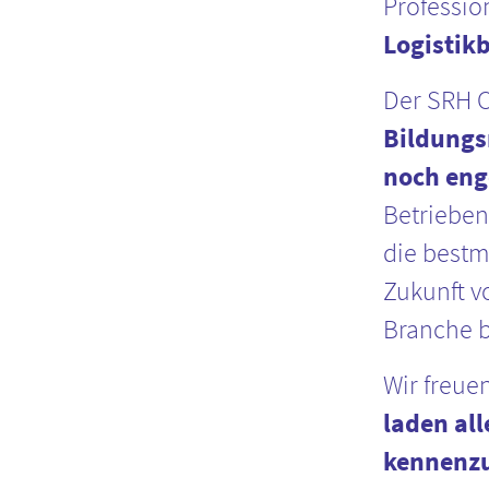
Professio
Logistik
Der SRH 
Bildungs
noch eng
Betrieben
die bestm
Zukunft v
Branche b
Wir freue
laden all
kennenzu