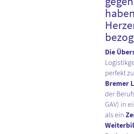
gegen
haben
Herze
bezog
Die Über
Logistikg
perfekt zu
Bremer Lo
der Beruf
GAV) in e
als ein
Ze
Weiterbi