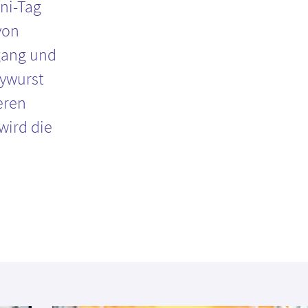
ni-Tag
von
gang und
rywurst
eren
wird die