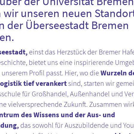
über der Universität Bremen
 wir unseren neuen Standor
n der Überseestadt Bremen
en.
seestadt,
einst das Herzstück der Bremer Haf
eschichte, bietet uns eine inspirierende Umge
 unserem Profil passt. Hier, wo die
Wurzeln d
gistik tief verankert
sind, starten wir geme
sschule für Großhandel, Außenhandel und Ver
ine vielversprechende Zukunft. Zusammen wir
ntrum des Wissens und der Aus- und
ldung,
das sowohl für Auszubildende und Yo