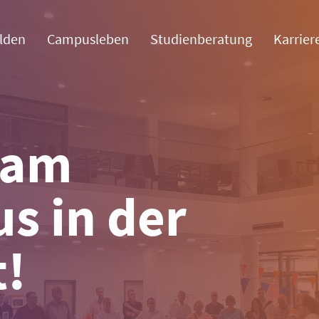
lden
Campusleben
Studienberatung
Karrier
 am
s in der
t!