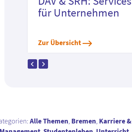
DAV & SRH: Services
für Unternehmen
Zur Übersicht
ategorien:
Alle Themen
,
Bremen
,
Karriere &
Management
,
Studentenleben
,
Unterricht