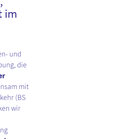
,
t im
en- und
bung, die
er
insam mit
kehr (BS
ken wir
ung