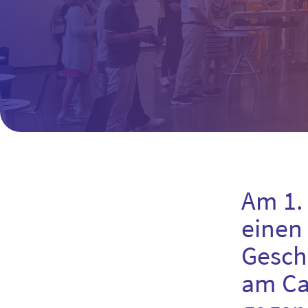
Am 1.
einen 
Gesch
am Ca