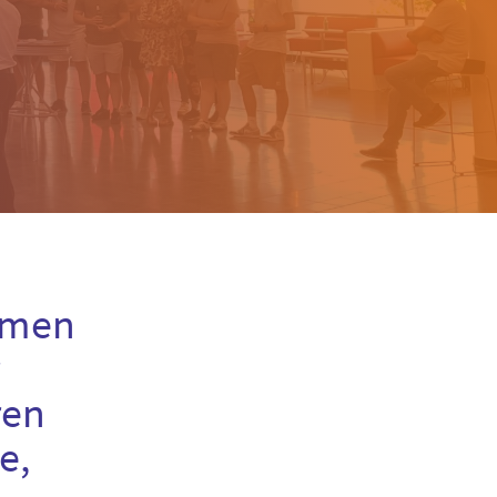
emen
ren
e,