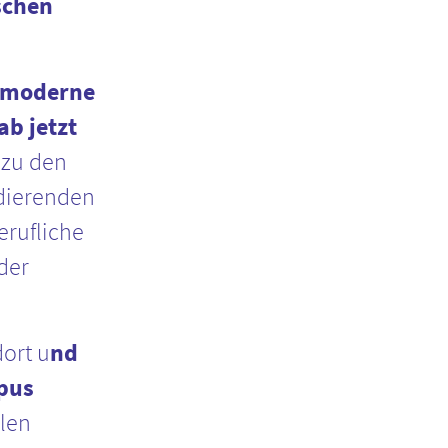
schen
moderne
b jetzt
 zu den
dierenden
erufliche
der
ort u
nd
mpus
elen