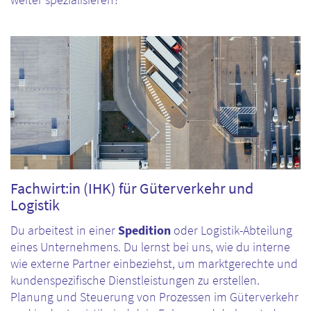
weiter spezialisieren?
Fachwirt:in (IHK) für Güterverkehr und
Logistik
Du arbeitest in einer
Spedition
oder Logistik-Abteilung
eines Unternehmens. Du lernst bei uns, wie du interne
wie externe Partner einbeziehst, um marktgerechte und
kundenspezifische Dienstleistungen zu erstellen.
Planung und Steuerung von Prozessen im Güterverkehr