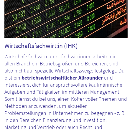
Wirtschaftsfachwirt:in (IHK)
Wirtschaftsfachwirte und -fachwirtinnen arbeiten in
allen Branchen, Betriebsgrößen und Bereichen, sind
also nicht auf spezielle Wirtschaftszweige festgelegt. Du
bist ein
betriebswirtschaftlicher Allrounder
und
interessierst dich für anspruchsvollere kaufmännische
Aufgaben und Tätigkeiten im mittleren Management.
Somit lernst du bei uns, einen Koffer voller Themen und
Methoden anzuwenden, um aktuellen
Problemstellungen in Unternehmen zu begegnen - z. B.
in den Bereichen Finanzierung und Investition,
Marketing und Vertrieb oder auch Recht und