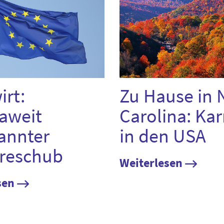
irt:
Zu Hause in 
aweit
Carolina: Kar
annter
in den USA
ereschub
Weiterlesen
sen