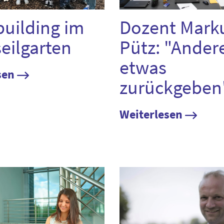
uilding im
Dozent Mark
eilgarten
Pütz: "Ander
etwas
sen
zurückgeben
Weiterlesen