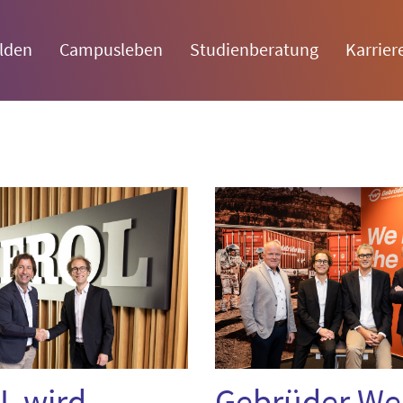
lden
Campusleben
Studienberatung
Karrier
L wird
Gebrüder Wei