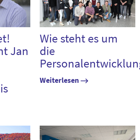
t!
Wie steht es um
nt Jan
die
Personalentwicklun
Weiterlesen
is