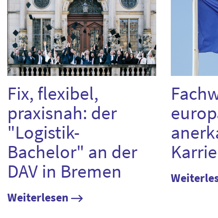
Fix, flexibel,
Fachw
praxisnah: der
europ
"Logistik-
anerk
Bachelor" an der
Karri
DAV in Bremen
Weiterle
Weiterlesen