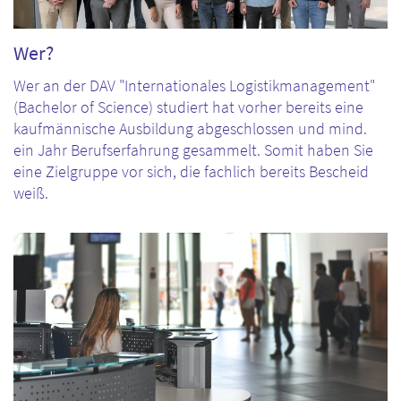
Wer?
Wer an der DAV "Internationales Logistikmanagement"
(Bachelor of Science) studiert hat vorher bereits eine
kaufmännische Ausbildung abgeschlossen und mind.
ein Jahr Berufserfahrung gesammelt. Somit haben Sie
eine Zielgruppe vor sich, die fachlich bereits Bescheid
weiß.